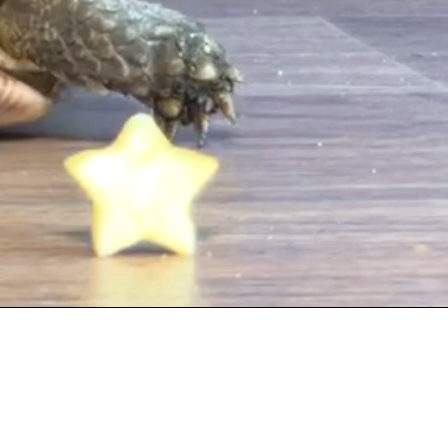
Picture-
To
in-
mà
Picture
hìn